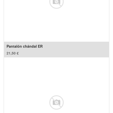
Pantalón chándal ER
21,50
€