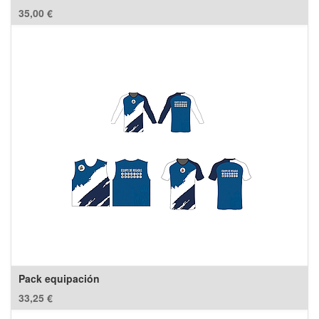
35,00
€
Pack equipación
33,25
€