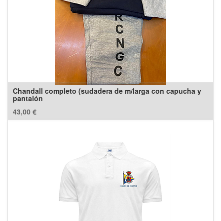
Chandall completo (sudadera de m/larga con capucha y
pantalón
43,00
€