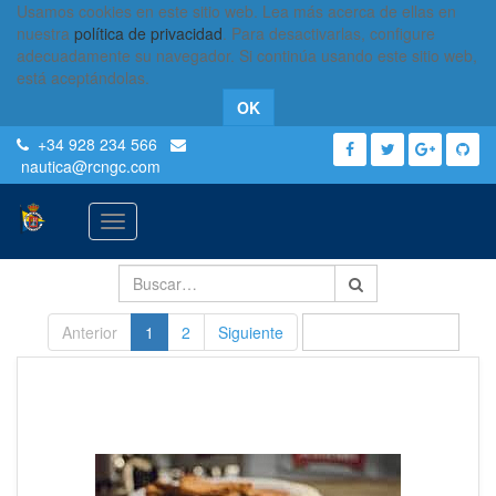
Usamos cookies en este sitio web. Lea más acerca de ellas en
nuestra
política de privacidad
. Para desactivarlas, configure
adecuadamente su navegador. Si continúa usando este sitio web,
está aceptándolas.
OK
+34 928 234 566
nautica
@rcngc.com
Activar
navegación
Anterior
1
2
Siguiente
ORDENAR POR