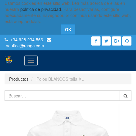
Usamos cookies en este sitio web. Lea más acerca de ellas en
nuestra
política de privacidad
. Para desactivarlas, configure
adecuadamente su navegador. Si continúa usando este sitio web,
está aceptándolas.
OK
+34 928 234 566
nautica
@rcngc.com
Activar
navegación
Productos
Polos BLANCOS talla XL