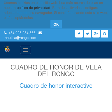
Usamos cookies en este sitio web. Lea más acerca de ellas en
nuestra
política de privacidad
. Para desactivarlas, configure
adecuadamente su navegador. Si continúa usando este sitio web,
está aceptándolas.
OK
+34 928 234 566
nautica
@rcngc.com
Activar
navegación
CUADRO DE HONOR DE VELA
DEL RCNGC
Cuadro de honor interactivo