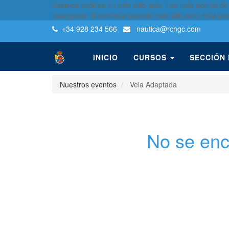
Usamos cookies en este sitio web. Lea más acerca de
navegador. Si continúa usando este sitio web, está ac
+34 928 234 566
nautica
@rcngc.com
INICIO
CURSOS
SECCIÓN
Nuestros eventos
Vela Adaptada
No se enc