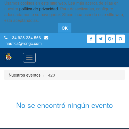
Usamos cookies en este sitio web. Lea más acerca de ellas en
nuestra
política de privacidad
. Para desactivarlas, configure
adecuadamente su navegador. Si continúa usando este sitio web,
está aceptándolas.
OK
+34 928 234 566
nautica
@rcngc.com
Activar
navegación
Nuestros eventos
420
No se encontró ningún evento