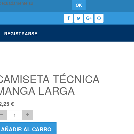
 adecuadamente su
OK
REGISTRARSE
CAMISETA TÉCNICA
MANGA LARGA
2,25
€
AÑADIR AL CARRO