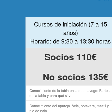
Cursos de iniciación (7 a 15
años)
Horario: de 9:30 a 13:30 horas
Socios 110€
No socios 135€
Conocimiento de la tabla en la que navego: Partes
de la tabla y para qué sirven. .
Conocimiento del aparejo. Vela, botavara, mástil y
pie de palo.