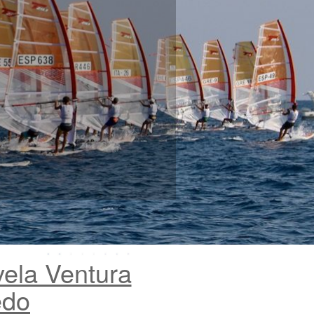
vela Ventura
edo