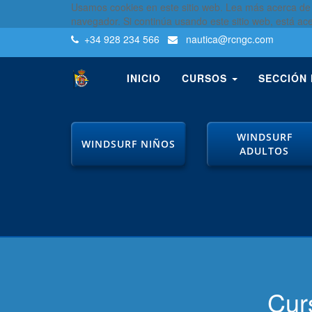
Usamos cookies en este sitio web. Lea más acerca de
navegador. Si continúa usando este sitio web, está ac
+34 928 234 566
nautica
@rcngc.com
INICIO
CURSOS
SECCIÓN
WINDSURF
WINDSURF NIÑOS
ADULTOS
Cur