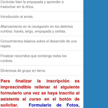
Controlar bien la empopada y aprender a
trasluchar sin la driza.
Introducción al arnés.
Afianzamiento en la navegación en los distintos
rumbos: través, largo, empopada y ceñida.
Conocimientos básicos sobre el desarrollo de una
regata.
Finalizar recorridos que contenga todos los
rumbos.
Dinámicas de grupo en tierra.
Para finalizar la inscripción es
imprescindible rellenar el siguiente
formulario una vez se haya inscrito al
asistente al curso en el botón de
solicitar.
Formulario de Fotos,