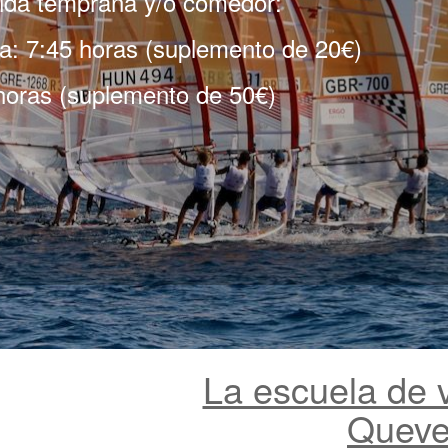
gida temprana y/o comedor:
a: 7:45 horas (suplemento de 20€)
horas (suplemento de 50€)
La escuela de 
Quev