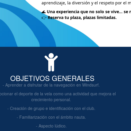
aprendizaje, la diversión y el respeto por el m
🌊
Una experiencia que no solo se vive… se 
👉
Reserva tu plaza, plazas limitadas.
OBJETIVOS GENERALES
- Aprender a disfrutar de la navegación en Windsurf.
ocionar el deporte de la vela como una actividad que mejora el
crecimiento personal.
- Creación de grupo e identificación con el club.
- Familiarización con el ámbito nauta.
- Aspecto lúdico.