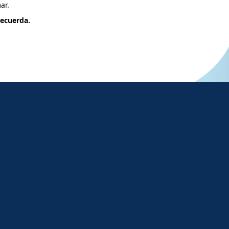
ar.
recuerda.