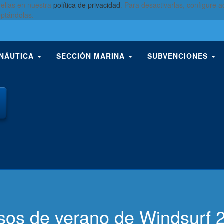
 ellas en nuestra
política de privacidad
. Para desactivarlas, configure
eptándolas.
 NÁUTICA
SECCIÓN MARINA
SUBVENCIONES
sos de verano de Windsurf 