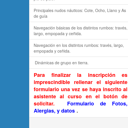
Principales nudos náuticos: Cote, Ocho, Llano y As
de guía
Navegación básicas de los distintos rumbos: través,
largo, empopada y ceñida.
Navegación en los distintos rumbos: través, largo,
empopada y ceñida.
Dinámicas de grupo en tierra.
Para finalizar la inscripción es
imprescindible rellenar el siguiente
formulario una vez se haya inscrito al
asistente al curso en el botón de
solicitar.
Formulario de Fotos,
Alergias, y datos
.