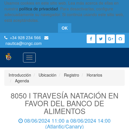
Usamos cookies en este sitio web. Lea más acerca de ellas en
nuestra
política de privacidad
. Para desactivarlas, configure
adecuadamente su navegador. Si continúa usando este sitio web,
está aceptándolas.
OK
+34 928 234 566
nautica
@rcngc.com
Activar
navegación
Introducción
Ubicación
Registro
Horarios
Agenda
8050 I TRAVESÍA NATACIÓN EN
FAVOR DEL BANCO DE
ALIMENTOS
08/06/2024 11:00
a
08/06/2024 14:00
(
Atlantic/Canary
)