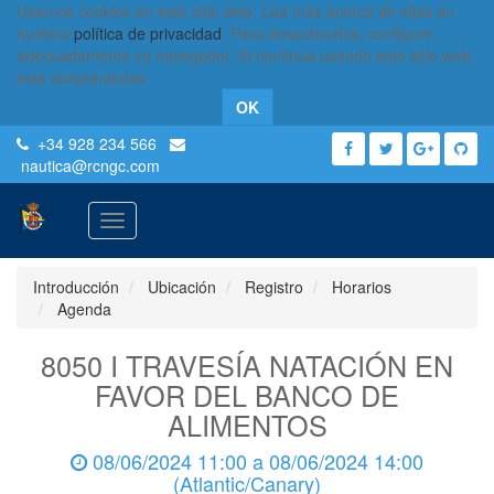
Usamos cookies en este sitio web. Lea más acerca de ellas en
nuestra
política de privacidad
. Para desactivarlas, configure
adecuadamente su navegador. Si continúa usando este sitio web,
está aceptándolas.
OK
+34 928 234 566
nautica
@rcngc.com
Activar
navegación
Introducción
Ubicación
Registro
Horarios
Agenda
8050 I TRAVESÍA NATACIÓN EN
FAVOR DEL BANCO DE
ALIMENTOS
08/06/2024 11:00
a
08/06/2024 14:00
(
Atlantic/Canary
)