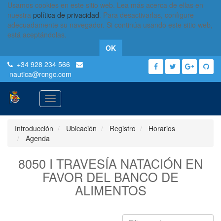
Usamos cookies en este sitio web. Lea más acerca de ellas en
nuestra
política de privacidad
. Para desactivarlas, configure
adecuadamente su navegador. Si continúa usando este sitio web,
está aceptándolas.
OK
+34 928 234 566
nautica
@rcngc.com
Activar
navegación
Introducción
Ubicación
Registro
Horarios
Agenda
8050 I TRAVESÍA NATACIÓN EN
FAVOR DEL BANCO DE
ALIMENTOS