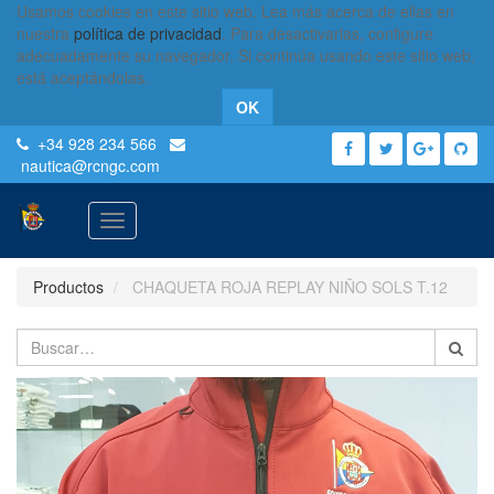
Usamos cookies en este sitio web. Lea más acerca de ellas en
nuestra
política de privacidad
. Para desactivarlas, configure
adecuadamente su navegador. Si continúa usando este sitio web,
está aceptándolas.
OK
+34 928 234 566
nautica
@rcngc.com
Activar
navegación
Productos
CHAQUETA ROJA REPLAY NIÑO SOLS T.12