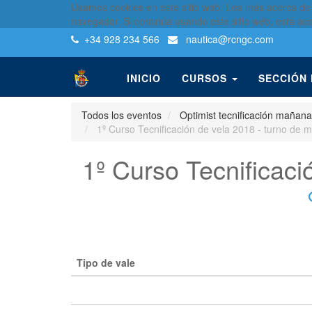
Usamos cookies en este sitio web. Lea más acerca de
navegador. Si continúa usando este sitio web, está ac
+34 928 234 566
nautica
@rcngc.com
INICIO
CURSOS
SECCIÓN
Todos los eventos
Optimist tecnificación mañan
1º Curso Tecnificación de vela 2018 - turno de m
1º Curso Tecnificaci
Tipo de vale