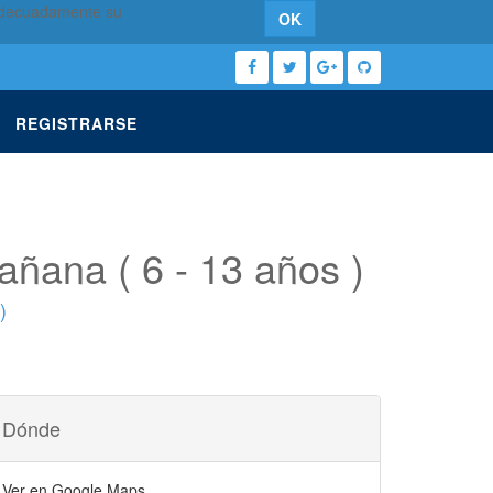
 adecuadamente su
OK
REGISTRARSE
añana ( 6 - 13 años )
)
Dónde
Ver en Google Maps