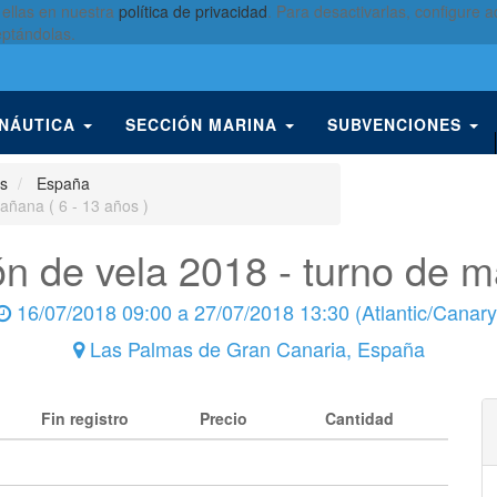
 ellas en nuestra
política de privacidad
. Para desactivarlas, configure
eptándolas.
 NÁUTICA
SECCIÓN MARINA
SUBVENCIONES
as
España
añana ( 6 - 13 años )
ón de vela 2018 - turno de m
16/07/2018 09:00
a
27/07/2018 13:30
(
Atlantic/Canary
Las Palmas de Gran Canaria
,
España
Fin registro
Precio
Cantidad