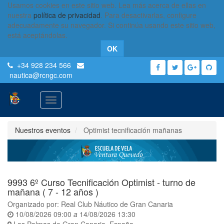
Usamos cookies en este sitio web. Lea más acerca de ellas en
nuestra
política de privacidad
. Para desactivarlas, configure
adecuadamente su navegador. Si continúa usando este sitio web,
está aceptándolas.
OK
+34 928 234 566
nautica
@rcngc.com
Activar
navegación
Nuestros eventos
Optimist tecnificación mañanas
9993 6º Curso Tecnificación Optimist - turno de
mañana ( 7 - 12 años )
Organizado por:
Real Club Náutico de Gran Canaria
10/08/2026 09:00
a
14/08/2026 13:30