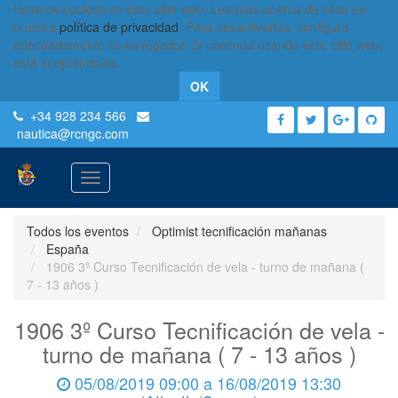
Usamos cookies en este sitio web. Lea más acerca de ellas en
nuestra
política de privacidad
. Para desactivarlas, configure
adecuadamente su navegador. Si continúa usando este sitio web,
está aceptándolas.
OK
+34 928 234 566
nautica
@rcngc.com
Activar
navegación
Todos los eventos
Optimist tecnificación mañanas
España
1906 3º Curso Tecnificación de vela - turno de mañana (
7 - 13 años )
1906 3º Curso Tecnificación de vela -
turno de mañana ( 7 - 13 años )
05/08/2019 09:00
a
16/08/2019 13:30