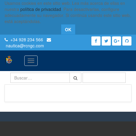
Usamos cookies en este sitio web. Lea más acerca de ellas en
nuestra
política de privacidad
. Para desactivarlas, configure
adecuadamente su navegador. Si continúa usando este sitio web,
está aceptándolas.
OK
+34 928 234 566
nautica
@rcngc.com
Activar
navegación
ORDENAR POR
No se ha definido producto.