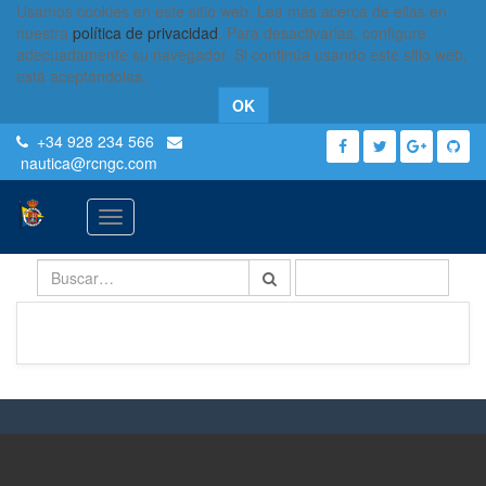
Usamos cookies en este sitio web. Lea más acerca de ellas en
nuestra
política de privacidad
. Para desactivarlas, configure
adecuadamente su navegador. Si continúa usando este sitio web,
está aceptándolas.
OK
+34 928 234 566
nautica
@rcngc.com
Activar
navegación
ORDENAR POR
No se ha definido producto.