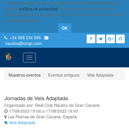
Usamos cookies en este sitio web. Lea más acerca de ellas en
nuestra
política de privacidad
. Para desactivarlas, configure
adecuadamente su navegador. Si continúa usando este sitio web,
está aceptándolas.
OK
+34 928 234 566
nautica
@rcngc.com
Activar
navegación
Nuestros eventos
Eventos antiguos
Vela Adaptada
Jornadas de Vela Adaptada
Organizado por:
Real Club Náutico de Gran Canaria
17/08/2023 15:00
a
17/08/2023 19:00
Las Palmas de Gran Canaria
,
España
Vela Adaptada