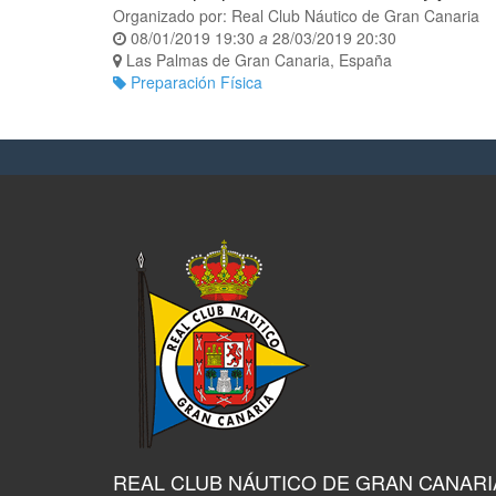
Organizado por:
Real Club Náutico de Gran Canaria
08/01/2019 19:30
a
28/03/2019 20:30
Las Palmas de Gran Canaria
,
España
Preparación Física
REAL CLUB NÁUTICO DE GRAN CANARI