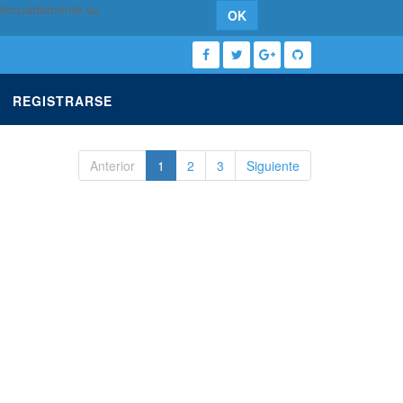
 adecuadamente su
OK
REGISTRARSE
Anterior
1
2
3
Siguiente