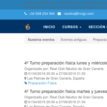
Usamos cookies en este sitio web. Lea más acerca de
navegador. Si continúa usando este sitio web, está ac
+34 928 234 566
nautica
@rcngc.com
INICIO
CURSOS
SECCIÓN
Nuestros eventos
Eventos antiguos
Preparaci
4º Turno preparación física lunes y miérco
Organizado por:
Real Club Náutico de Gran Canaria
01/04/2019 20:30
a
27/06/2019 21:30
Las Palmas de Gran Canaria
,
España
Preparación Física
4º Turno preparación física martes y jueve
Organizado por:
Real Club Náutico de Gran Canaria
01/04/2019 20:30
a
27/06/2019 21:30
Las Palmas de Gran Canaria
,
España