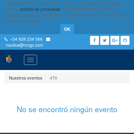
Usamos cookies en este sitio web. Lea más acerca de ellas en
nuestra
política de privacidad
. Para desactivarlas, configure
adecuadamente su navegador. Si continúa usando este sitio web,
está aceptándolas.
OK
+34 928 234 566
nautica
@rcngc.com
Activar
navegación
Nuestros eventos
470
No se encontró ningún evento