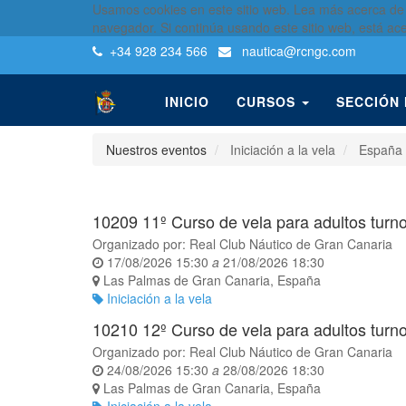
Usamos cookies en este sitio web. Lea más acerca de
navegador. Si continúa usando este sitio web, está ac
+34 928 234 566
nautica
@rcngc.com
INICIO
CURSOS
SECCIÓN
Nuestros eventos
Iniciación a la vela
España
10209 11º Curso de vela para adultos turn
Organizado por:
Real Club Náutico de Gran Canaria
17/08/2026 15:30
a
21/08/2026 18:30
Las Palmas de Gran Canaria
,
España
Iniciación a la vela
10210 12º Curso de vela para adultos turn
Organizado por:
Real Club Náutico de Gran Canaria
24/08/2026 15:30
a
28/08/2026 18:30
Las Palmas de Gran Canaria
,
España