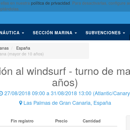
 ellas en nuestra
política de privacidad
. Para desactivarlas, configure
eptándolas.
 NÁUTICA
SECCIÓN MARINA
SUBVENCIONES
ñanas
España
añana (mayor de 10 años)
ción al windsurf - turno de 
años)
27/08/2018 09:00
a
31/08/2018 13:00
(
Atlantic/Canary
Las Palmas de Gran Canaria
,
España
Fin registro
Precio
Cantidad