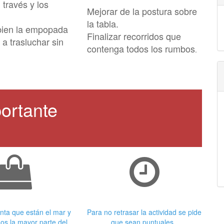
 través y los
Mejorar de la postura sobre
la tabla.
bien la empopada
Finalizar recorridos que
 a trasluchar sin
contenga todos los rumbos
.
ortante
 adecuada
Puntualidad
nta que están el mar y
Para no retrasar la actividad se pide
os la mayor parte del
que sean puntuales.