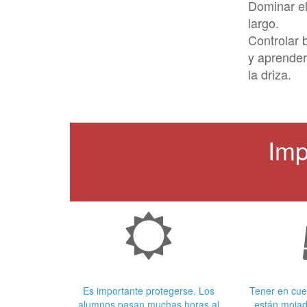
Dominar el
largo.
Controlar 
y aprender
la driza.
Imp
Crema Solar
Ropa
Es importante protegerse. Los
Tener en cue
alumnos pasan muchas horas al
están mojad