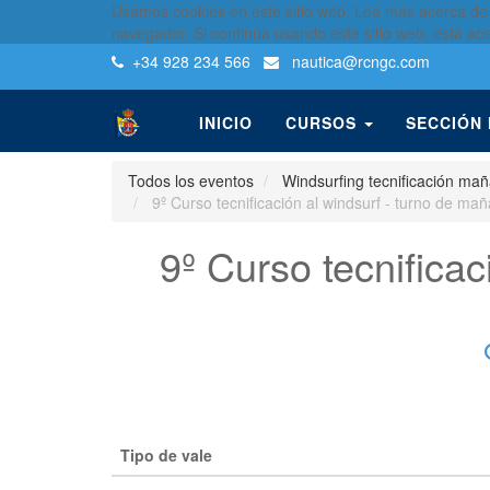
Usamos cookies en este sitio web. Lea más acerca de
navegador. Si continúa usando este sitio web, está ac
+34 928 234 566
nautica
@rcngc.com
INICIO
CURSOS
SECCIÓN
Todos los eventos
Windsurfing tecnificación ma
9º Curso tecnificación al windsurf - turno de m
9º Curso tecnifica
Tipo de vale