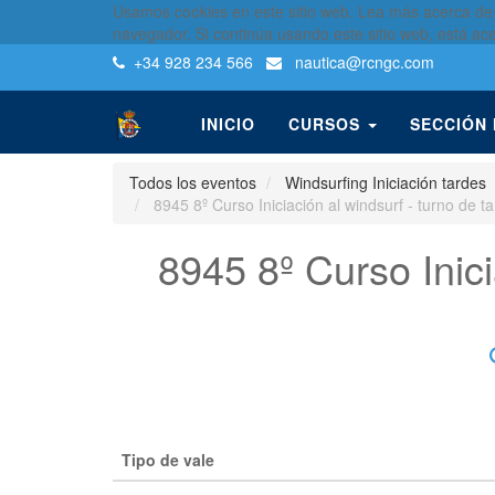
Usamos cookies en este sitio web. Lea más acerca de
navegador. Si continúa usando este sitio web, está ac
+34 928 234 566
nautica
@rcngc.com
INICIO
CURSOS
SECCIÓN
Todos los eventos
Windsurfing Iniciación tardes
8945 8º Curso Iniciación al windsurf - turno de t
8945 8º Curso Inici
Tipo de vale