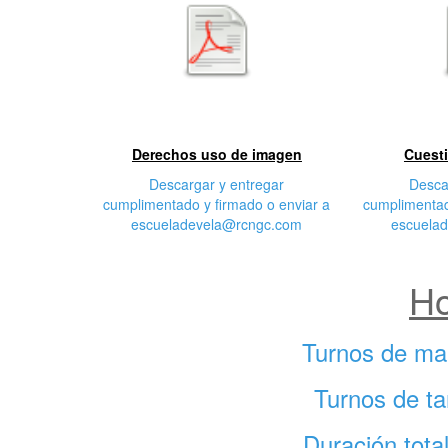
Primera
S
características
cara
Derechos uso de imagen
Cuesti
Descargar y entregar
Desca
cumplimentado y firmado o enviar a
cumplimentad
escueladevela@rcngc.com
escuela
Ho
Turnos de ma
Turnos de ta
Duración tota