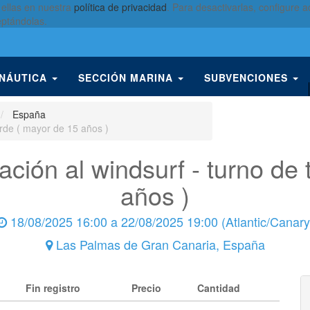
 ellas en nuestra
política de privacidad
. Para desactivarlas, configure
eptándolas.
 NÁUTICA
SECCIÓN MARINA
SUBVENCIONES
España
arde ( mayor de 15 años )
ación al windsurf - turno de
años )
18/08/2025 16:00
a
22/08/2025 19:00
(
Atlantic/Canary
Las Palmas de Gran Canaria
,
España
Fin registro
Precio
Cantidad