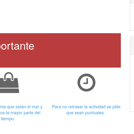
ortante
 adecuada
Puntualidad
nta que están el mar y
Para no retrasar la actividad se pide
os la mayor parte del
que sean puntuales.
tiempo.