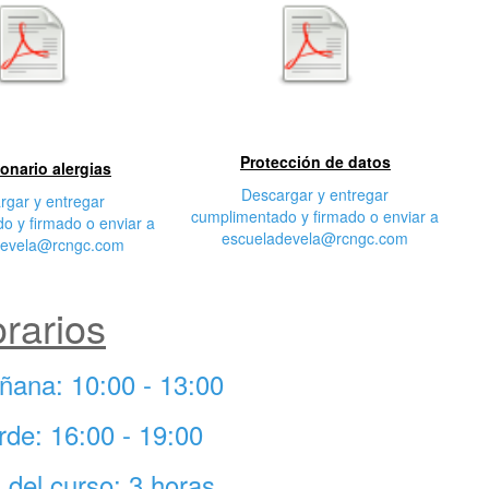
egunda
Tercera característica
cterística
Protección de datos
onario alergias
Descargar y entregar
rgar y entregar
cumplimentado y firmado o enviar a
o y firmado o enviar a
escueladevela@rcngc.com
devela@rcngc.com
rarios
ñana: 10:00 - 13:00
rde: 16:00 - 19:00
l del curso: 3 horas