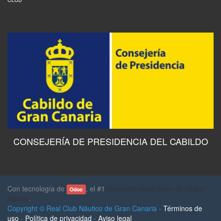
CONSEJERÍA DE PRESIDENCIA DEL CABILDO
Con tecnología de
, el #1
Comercio electrónico de código
Odoo
abierto
.
Copyright ©
Real Club Náutico de Gran Canaria
-
Términos de
uso
-
Política de privacidad
-
Aviso legal