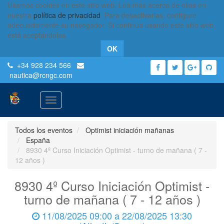
Usamos cookies en este sitio web. Lea más acerca de ellas en
nuestra
política de privacidad
. Para desactivarlas, configure
adecuadamente su navegador. Si continúa usando este sitio web,
está aceptándolas.
OK
+34 928 234 566
nautica
@rcngc.com
Activar
navegación
Todos los eventos
Optimist iniciación mañanas
España
8930 4º Curso Iniciación Optimist - turno de mañana ( 7 -
12 años )
8930 4º Curso Iniciación Optimist -
turno de mañana ( 7 - 12 años )
11/08/2025 09:00
a
22/08/2025 13:30