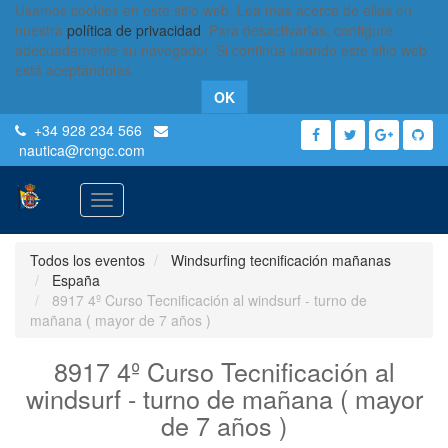
Usamos cookies en este sitio web. Lea más acerca de ellas en
nuestra
política de privacidad
. Para desactivarlas, configure
adecuadamente su navegador. Si continúa usando este sitio web,
está aceptándolas.
OK
+34 928 234 566
nautica
@rcngc.com
Activar
navegación
Todos los eventos
Windsurfing tecnificación mañanas
España
8917 4º Curso Tecnificación al windsurf - turno de
mañana ( mayor de 7 años )
8917 4º Curso Tecnificación al
windsurf - turno de mañana ( mayor
de 7 años )