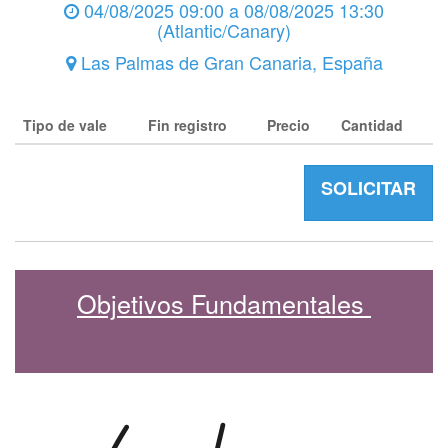
04/08/2025 09:00
a
08/08/2025 13:30
(
Atlantic/Canary
)
Las Palmas de Gran Canaria
,
España
Tipo de vale
Fin registro
Precio
Cantidad
SOLICITAR
Objetivos Fundamentales