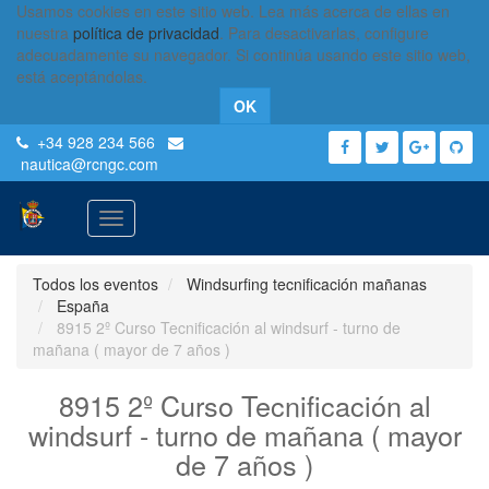
Usamos cookies en este sitio web. Lea más acerca de ellas en
nuestra
política de privacidad
. Para desactivarlas, configure
adecuadamente su navegador. Si continúa usando este sitio web,
está aceptándolas.
OK
+34 928 234 566
nautica
@rcngc.com
Activar
navegación
Todos los eventos
Windsurfing tecnificación mañanas
España
8915 2º Curso Tecnificación al windsurf - turno de
mañana ( mayor de 7 años )
8915 2º Curso Tecnificación al
windsurf - turno de mañana ( mayor
de 7 años )