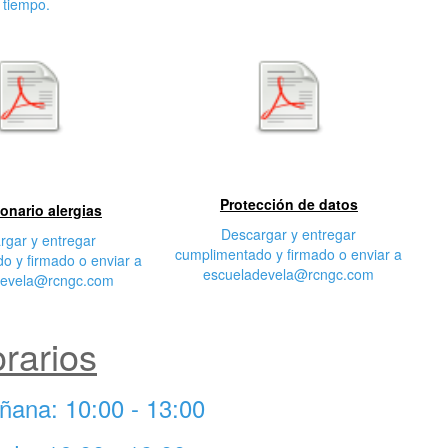
tiempo.
egunda
Tercera característica
cterística
Protección de datos
onario alergias
Descargar y entregar
rgar y entregar
cumplimentado y firmado o enviar a
o y firmado o enviar a
escueladevela@rcngc.com
devela@rcngc.com
rarios
ñana: 10:00 - 13:00