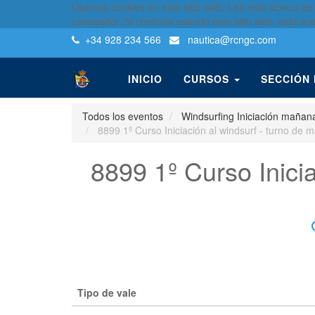
Usamos cookies en este sitio web. Lea más acerca de
navegador. Si continúa usando este sitio web, está ac
+34 928 234 566
nautica
@rcngc.com
INICIO
CURSOS
SECCIÓN
Todos los eventos
Windsurfing Iniciación mañan
8899 1º Curso Iniciación al windsurf - turno de
8899 1º Curso Inici
Tipo de vale