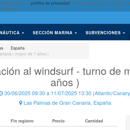
 ellas en nuestra
política de privacidad
. Para desactivarlas, configure
eptándolas.
 NÁUTICA
SECCIÓN MARINA
SUBVENCIONES
as
España
 mañana ( mayor de 7 años )
ación al windsurf - turno de
años )
30/06/2025 09:30
a
11/07/2025 13:30
(
Atlantic/Canary
Las Palmas de Gran Canaria
,
España
Fin registro
Precio
Cantidad