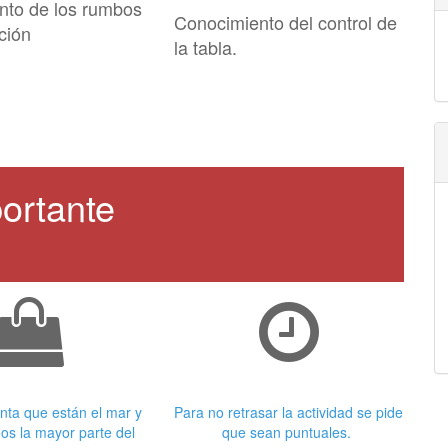
nto de los rumbos
Conocimiento del control de
ción
la tabla.
ortante
 adecuada
Puntualidad
nta que están el mar y
Para no retrasar la actividad se pide
os la mayor parte del
que sean puntuales.