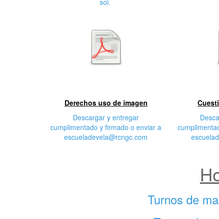
sol.
Primera
S
características
cara
Derechos uso de imagen
Cuesti
Descargar y entregar
Desca
cumplimentado y firmado o enviar a
cumplimentad
escueladevela@rcngc.com
escuela
Ho
Turnos de ma