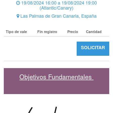
19/08/2024 16:00
a
19/08/2024 19:00
(
Atlantic/Canary
)
Las Palmas de Gran Canaria
,
España
Tipo de vale
Fin registro
Precio
Cantidad
SOLICITAR
Objetivos Fundamentales