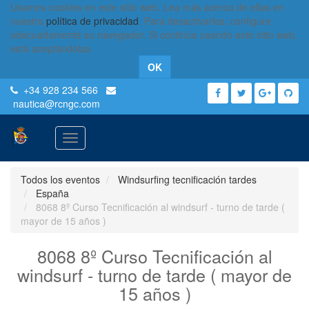
Usamos cookies en este sitio web. Lea más acerca de ellas en
nuestra
política de privacidad
. Para desactivarlas, configure
adecuadamente su navegador. Si continúa usando este sitio web,
está aceptándolas.
OK
+34 928 234 566
nautica
@rcngc.com
Activar
navegación
Todos los eventos
Windsurfing tecnificación tardes
España
8068 8º Curso Tecnificación al windsurf - turno de tarde (
mayor de 15 años )
8068 8º Curso Tecnificación al
windsurf - turno de tarde ( mayor de
15 años )