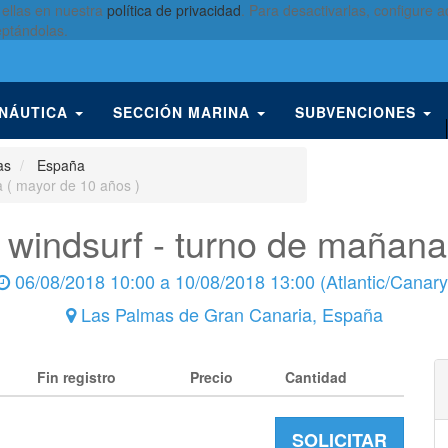
 ellas en nuestra
política de privacidad
. Para desactivarlas, configure
eptándolas.
 NÁUTICA
SECCIÓN MARINA
SUBVENCIONES
as
España
a ( mayor de 10 años )
l windsurf - turno de mañan
06/08/2018 10:00
a
10/08/2018 13:00
(
Atlantic/Canary
Las Palmas de Gran Canaria
,
España
Fin registro
Precio
Cantidad
SOLICITAR