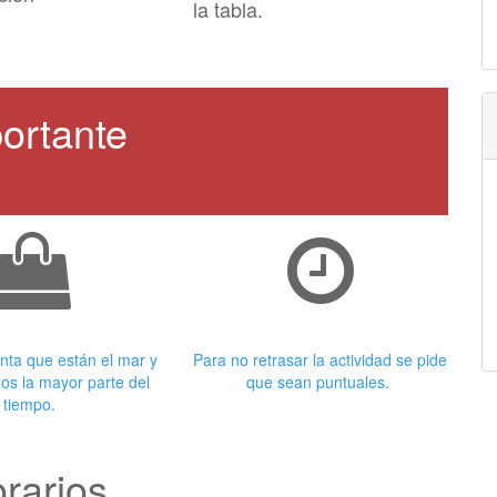
la tabla.
ortante
 adecuada
Puntualidad
nta que están el mar y
Para no retrasar la actividad se pide
os la mayor parte del
que sean puntuales.
tiempo.
rarios