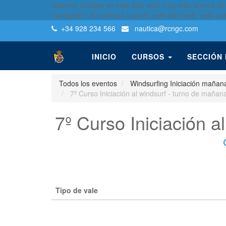
Usamos cookies en este sitio web. Lea más acerca de
navegador. Si continúa usando este sitio web, está ac
+34 928 234 566
nautica
@rcngc.com
INICIO
CURSOS
SECCIÓN
Todos los eventos
Windsurfing Iniciación mañan
7º Curso Iniciación al windsurf - turno de mañan
7º Curso Iniciación a
Tipo de vale