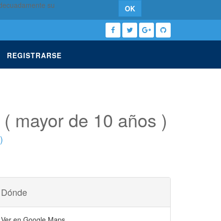
 adecuadamente su
OK
REGISTRARSE
a ( mayor de 10 años )
)
Dónde
Ver en Google Maps