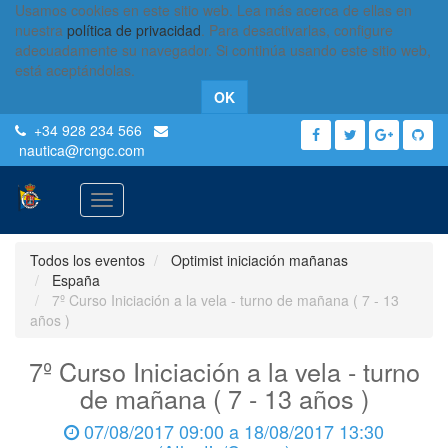
Usamos cookies en este sitio web. Lea más acerca de ellas en
nuestra
política de privacidad
. Para desactivarlas, configure
adecuadamente su navegador. Si continúa usando este sitio web,
está aceptándolas.
OK
+34 928 234 566
nautica
@rcngc.com
Activar
navegación
Todos los eventos
Optimist iniciación mañanas
España
7º Curso Iniciación a la vela - turno de mañana ( 7 - 13
años )
7º Curso Iniciación a la vela - turno
de mañana ( 7 - 13 años )
07/08/2017 09:00
a
18/08/2017 13:30