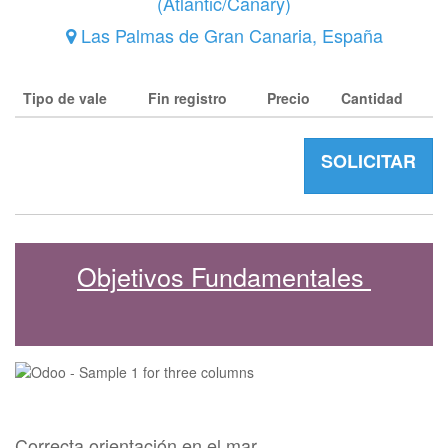
(
Atlantic/Canary
)
Las Palmas de Gran Canaria
,
España
Tipo de vale
Fin registro
Precio
Cantidad
SOLICITAR
Objetivos Fundamentales
Correcta orientación en el mar