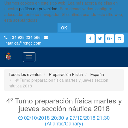
Usamos cookies en este sitio web. Lea más acerca de ellas en
nuestra
política de privacidad
. Para desactivarlas, configure
adecuadamente su navegador. Si continúa usando este sitio web,
está aceptándolas.
OK
+34 928 234 566
nautica
@rcngc.com
Activar
navegación
Todos los eventos
Preparación Física
España
4º Turno preparación física martes y jueves sección
náutica 2018
4º Turno preparación física martes y
jueves sección náutica 2018
02/10/2018 20:30
a
27/12/2018 21:30
(
Atlantic/Canary
)