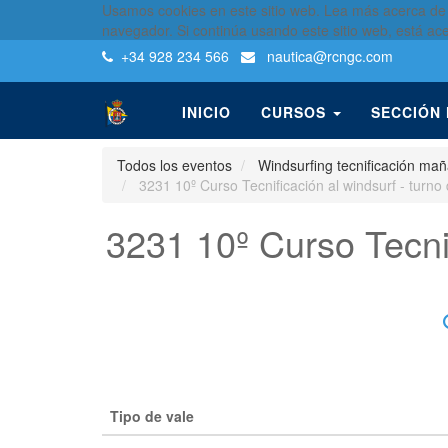
Usamos cookies en este sitio web. Lea más acerca de
navegador. Si continúa usando este sitio web, está ac
+34 928 234 566
nautica
@rcngc.com
INICIO
CURSOS
SECCIÓN
Todos los eventos
Windsurfing tecnificación ma
3231 10º Curso Tecnificación al windsurf - turn
3231 10º Curso Tecni
Tipo de vale