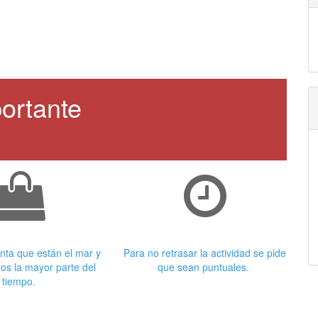
ortante
 adecuada
Puntualidad
nta que están el mar y
Para no retrasar la actividad se pide
os la mayor parte del
que sean puntuales.
tiempo.