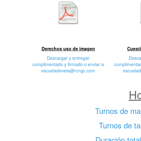
Primera
S
características
cara
Derechos uso de imagen
Cuesti
Descargar y entregar
Desca
cumplimentado y firmado o enviar a
cumplimentad
escueladevela@rcngc.com
escuela
Ho
Turnos de ma
Turnos de ta
Duración tota