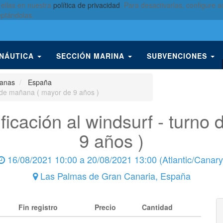
 ellas en nuestra
política de privacidad
. Para desactivarlas, configure
eptándolas.
 NÁUTICA
SECCIÓN MARINA
SUBVENCIONES
ñanas
España
o de mañana ( mayor de 9 años )
ficación al windsurf - turno
9 años )
16/08/2021 10:00
a
20/08/2021 13:00
(
Atlantic/Canary
Las Palmas de Gran Canaria
,
España
Fin registro
Precio
Cantidad