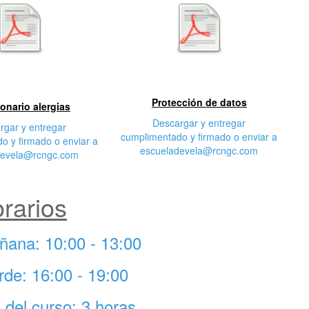
egunda
Tercera característica
cterística
Protección de datos
onario alergias
Descargar y entregar
rgar y entregar
cumplimentado y firmado o enviar a
o y firmado o enviar a
escueladevela@rcngc.com
devela@rcngc.com
rarios
ñana: 10:00 - 13:00
rde: 16:00 - 19:00
l del curso: 3 horas