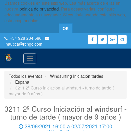
Usamos cookies en este sitio web. Lea más acerca de ellas en
nuestra
política de privacidad
. Para desactivarlas, configure
adecuadamente su navegador. Si continúa usando este sitio web,
está aceptándolas.
OK
+34 928 234 566
nautica
@rcngc.com
Activar
navegación
Todos los eventos
Windsurfing Iniciación tardes
España
3211 2º Curso Iniciación al windsurf - turno de tarde (
mayor de 9 años )
3211 2º Curso Iniciación al windsurf -
turno de tarde ( mayor de 9 años )
28/06/2021 16:00
a
02/07/2021 17:00