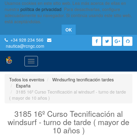
Usamos cookies en este sitio web. Lea más acerca de ellas en
nuestra
política de privacidad
. Para desactivarlas, configure
adecuadamente su navegador. Si continúa usando este sitio web,
está aceptándolas.
OK
+34 928 234 566
nautica
@rcngc.com
Activar
navegación
Todos los eventos
Windsurfing tecnificación tardes
España
3185 16º Curso Tecnificación al windsurf - turno de tarde
( mayor de 10 años )
3185 16º Curso Tecnificación al
windsurf - turno de tarde ( mayor de
10 años )