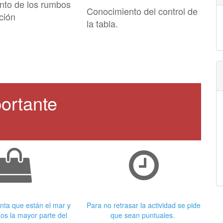
nto de los rumbos
Conocimiento del control de
ción
la tabla.
ortante
 adecuada
Puntualidad
nta que están el mar y
Para no retrasar la actividad se pide
os la mayor parte del
que sean puntuales.