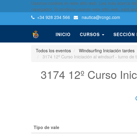
Usamos cookies en este sitio web. Lea más acerca de
navegador. Si continúa usando este sitio web, está ac
+34 928 234 566
nautica
@rcngc.com
INICIO
CURSOS
SECCIÓN
Todos los eventos
Windsurfing Iniciación tardes
3174 12º Curso Iniciación al windsurf - turno de
3174 12º Curso Inic
Tipo de vale