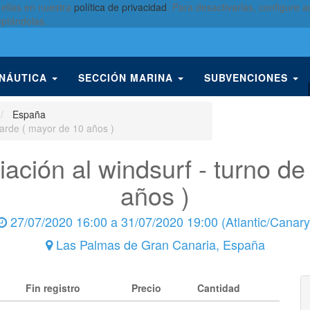
 ellas en nuestra
política de privacidad
. Para desactivarlas, configure
eptándolas.
 NÁUTICA
SECCIÓN MARINA
SUBVENCIONES
España
 tarde ( mayor de 10 años )
iación al windsurf - turno de
años )
27/07/2020 16:00
a
31/07/2020 19:00
(
Atlantic/Canary
Las Palmas de Gran Canaria
,
España
Fin registro
Precio
Cantidad