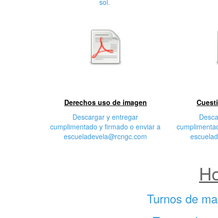
sol.
Primera
S
características
cara
Derechos uso de imagen
Cuesti
Descargar y entregar
Desca
cumplimentado y firmado o enviar a
cumplimentad
escueladevela@rcngc.com
escuela
Ho
Turnos de ma