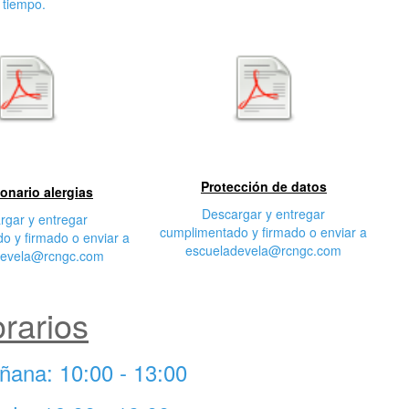
tiempo.
egunda
Tercera característica
cterística
Protección de datos
onario alergias
Descargar y entregar
rgar y entregar
cumplimentado y firmado o enviar a
o y firmado o enviar a
escueladevela@rcngc.com
devela@rcngc.com
rarios
ñana: 10:00 - 13:00