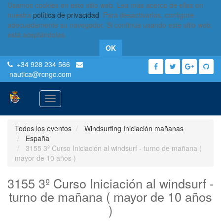
Usamos cookies en este sitio web. Lea más acerca de ellas en
nuestra
política de privacidad
. Para desactivarlas, configure
adecuadamente su navegador. Si continúa usando este sitio web,
está aceptándolas.
OK
+34 928 234 566
nautica
@rcngc.com
Activar
navegación
Todos los eventos
Windsurfing Iniciación mañanas
España
3155 3º Curso Iniciación al windsurf - turno de mañana (
mayor de 10 años )
3155 3º Curso Iniciación al windsurf -
turno de mañana ( mayor de 10 años
)