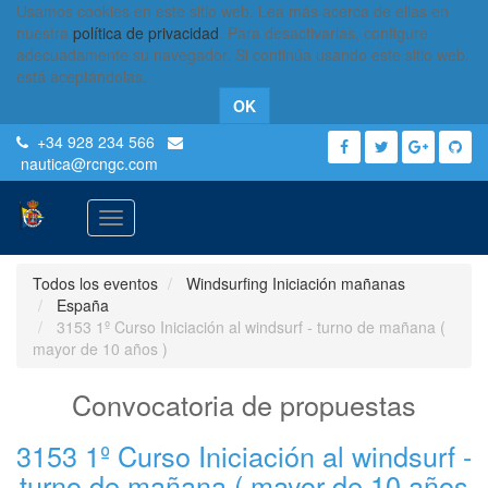
Usamos cookies en este sitio web. Lea más acerca de ellas en
nuestra
política de privacidad
. Para desactivarlas, configure
adecuadamente su navegador. Si continúa usando este sitio web,
está aceptándolas.
OK
+34 928 234 566
nautica
@rcngc.com
Activar
navegación
Todos los eventos
Windsurfing Iniciación mañanas
España
3153 1º Curso Iniciación al windsurf - turno de mañana (
mayor de 10 años )
Convocatoria de propuestas
3153 1º Curso Iniciación al windsurf -
turno de mañana ( mayor de 10 años