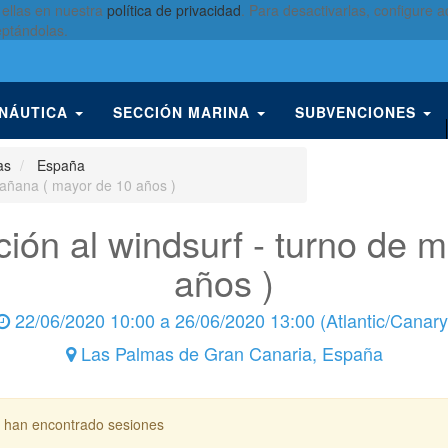
 ellas en nuestra
política de privacidad
. Para desactivarlas, configure
eptándolas.
 NÁUTICA
SECCIÓN MARINA
SUBVENCIONES
as
España
 mañana ( mayor de 10 años )
ción al windsurf - turno de
años )
22/06/2020 10:00
a
26/06/2020 13:00
(
Atlantic/Canary
Las Palmas de Gran Canaria
,
España
 han encontrado sesiones