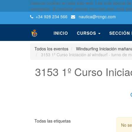
Usamos cookies en este sitio web. Lea más acerca de
navegador. Si continúa usando este sitio web, está ac
+34 928 234 566
nautica
@rcngc.com
INICIO
CURSOS
SECCIÓN
Todos los eventos
Windsurfing Iniciación mañan
3153 1º Curso Iniciación al windsurf - turno de
3153 1º Curso Inicia
Todas las etiquetas
No se