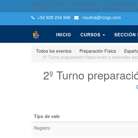
Usamos cookies en este sitio web. Lea más acerca de
navegador. Si continúa usando este sitio web, está ac
+34 928 234 566
nautica
@rcngc.com
INICIO
CURSOS
SECCIÓN
Todos los eventos
Preparación Física
Españ
2º Turno preparación física lunes y miércoles se
2º Turno preparació
Tipo de vale
Registro