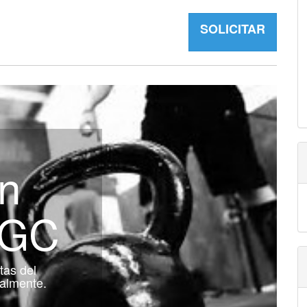
SOLICITAR
n
NGC
tas del
tralmente.