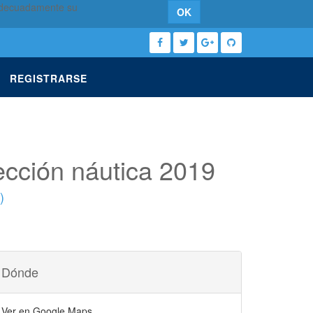
 adecuadamente su
OK
REGISTRARSE
sección náutica 2019
)
Dónde
Ver en Google Maps