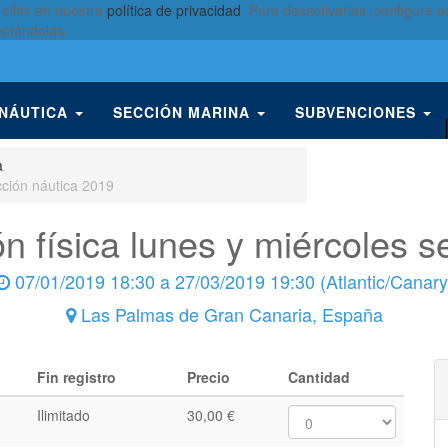
 ellas en nuestra
política de privacidad
. Para desactivarlas, configure
eptándolas.
 NÁUTICA
SECCIÓN MARINA
SUBVENCIONES
a
cción náutica 2019
n física lunes y miércoles 
07/01/2019 18:30
a
27/03/2019 19:30
(
Atlantic/Canary
Las Palmas de Gran Canaria
,
España
Fin registro
Precio
Cantidad
Ilimitado
30,00
€