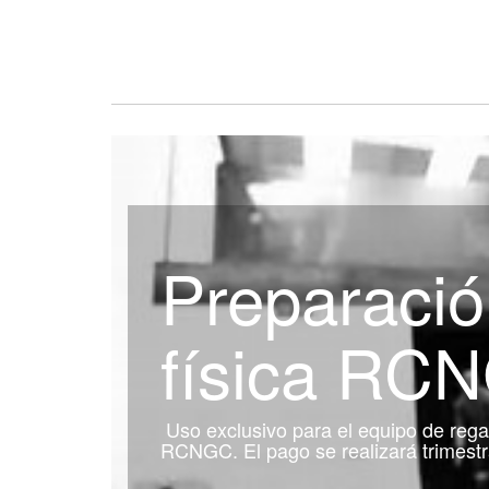
Preparació
física RC
Uso exclusivo para el equipo de rega
RCNGC. El pago se realizará trimes