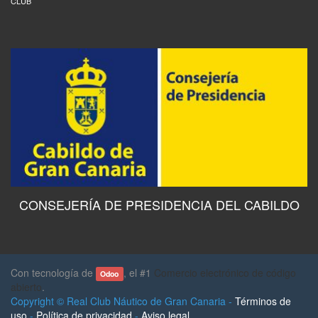
CLUB
CONSEJERÍA DE PRESIDENCIA DEL CABILDO
Con tecnología de
, el #1
Comercio electrónico de código
Odoo
abierto
.
Copyright ©
Real Club Náutico de Gran Canaria
-
Términos de
uso
-
Política de privacidad
-
Aviso legal