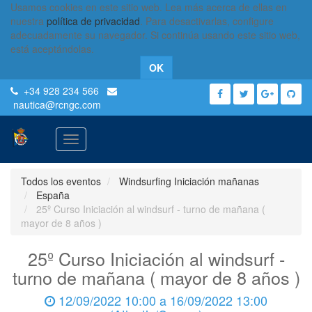
Usamos cookies en este sitio web. Lea más acerca de ellas en
nuestra
política de privacidad
. Para desactivarlas, configure
adecuadamente su navegador. Si continúa usando este sitio web,
está aceptándolas.
OK
+34 928 234 566
nautica
@rcngc.com
Activar
navegación
Todos los eventos
Windsurfing Iniciación mañanas
España
25º Curso Iniciación al windsurf - turno de mañana (
mayor de 8 años )
25º Curso Iniciación al windsurf -
turno de mañana ( mayor de 8 años )
12/09/2022 10:00
a
16/09/2022 13:00