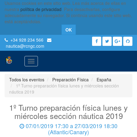
Usamos cookies en este sitio web. Lea más acerca de ellas en
nuestra
política de privacidad
. Para desactivarlas, configure
adecuadamente su navegador. Si continúa usando este sitio web,
está aceptándolas.
OK
+34 928 234 566
nautica
@rcngc.com
Activar
navegación
Todos los eventos
Preparación Física
España
1º Turno preparación física lunes y miércoles sección
náutica 2019
1º Turno preparación física lunes y
miércoles sección náutica 2019
07/01/2019 17:30
a
27/03/2019 18:30
(
Atlantic/Canary
)