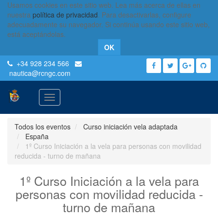
Usamos cookies en este sitio web. Lea más acerca de ellas en
nuestra
política de privacidad
. Para desactivarlas, configure
adecuadamente su navegador. Si continúa usando este sitio web,
está aceptándolas.
OK
+34 928 234 566
nautica
@rcngc.com
Activar
navegación
Todos los eventos
Curso iniciación vela adaptada
España
1º Curso Iniciación a la vela para personas con movilidad
reducida - turno de mañana
1º Curso Iniciación a la vela para
personas con movilidad reducida -
turno de mañana