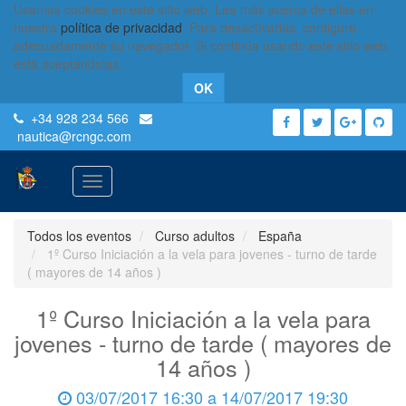
Usamos cookies en este sitio web. Lea más acerca de ellas en
nuestra
política de privacidad
. Para desactivarlas, configure
adecuadamente su navegador. Si continúa usando este sitio web,
está aceptándolas.
OK
+34 928 234 566
nautica
@rcngc.com
Activar
navegación
Todos los eventos
Curso adultos
España
1º Curso Iniciación a la vela para jovenes - turno de tarde
( mayores de 14 años )
1º Curso Iniciación a la vela para
jovenes - turno de tarde ( mayores de
14 años )
03/07/2017 16:30
a
14/07/2017 19:30