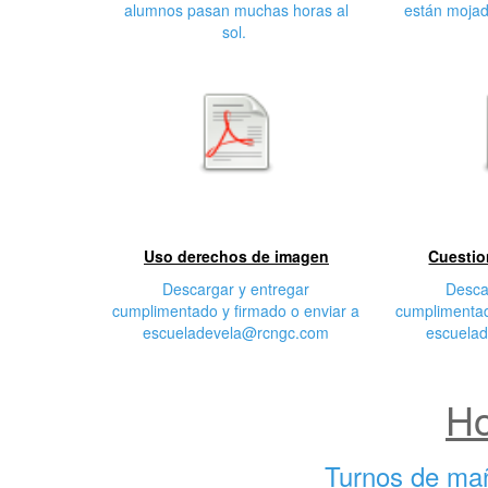
alumnos pasan muchas horas al
están mojad
sol.
Primera
S
características
cara
Uso derechos de imagen
Cuestio
Descargar y entregar
Desca
cumplimentado y firmado o enviar a
cumplimentad
escueladevela@rcngc.com
escuela
Ho
Turnos de ma