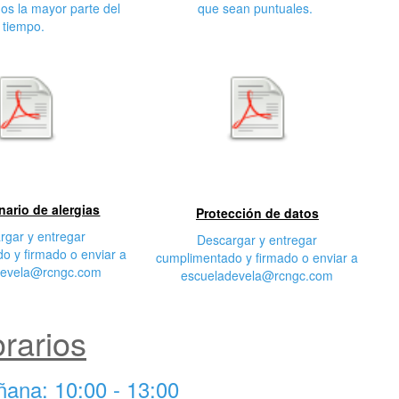
os la mayor parte del
que sean puntuales.
tiempo.
egunda
Tercera característica
cterística
nario de alergias
Protección de datos
rgar y entregar
Descargar y entregar
o y firmado o enviar a
cumplimentado y firmado o enviar a
devela@rcngc.com
escueladevela@rcngc.com
rarios
ñana: 10:00 - 13:00