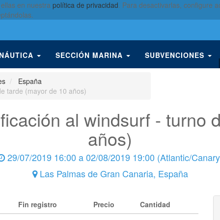
 ellas en nuestra
política de privacidad
. Para desactivarlas, configure
eptándolas.
 NÁUTICA
SECCIÓN MARINA
SUBVENCIONES
es
España
 de tarde (mayor de 10 años)
ficación al windsurf - turno 
años)
29/07/2019 16:00
a
02/08/2019 19:00
(
Atlantic/Canary
Las Palmas de Gran Canaria
,
España
Fin registro
Precio
Cantidad