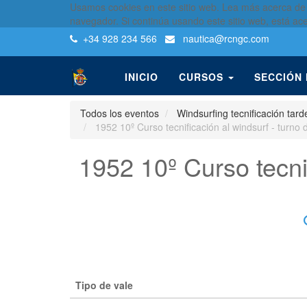
Usamos cookies en este sitio web. Lea más acerca de
navegador. Si continúa usando este sitio web, está ac
+34 928 234 566
nautica
@rcngc.com
INICIO
CURSOS
SECCIÓN
Todos los eventos
Windsurfing tecnificación tard
1952 10º Curso tecnificación al windsurf - turno
1952 10º Curso tecni
Tipo de vale