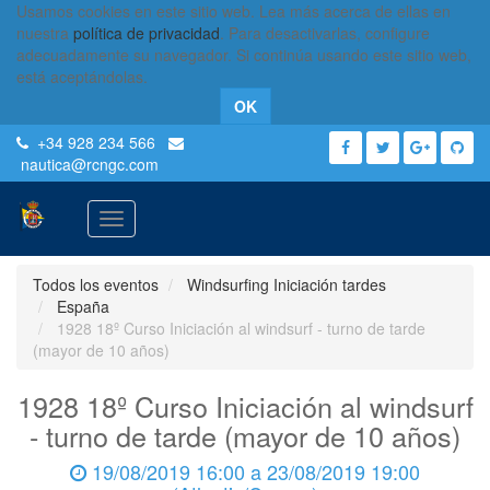
Usamos cookies en este sitio web. Lea más acerca de ellas en
nuestra
política de privacidad
. Para desactivarlas, configure
adecuadamente su navegador. Si continúa usando este sitio web,
está aceptándolas.
OK
+34 928 234 566
nautica
@rcngc.com
Activar
navegación
Todos los eventos
Windsurfing Iniciación tardes
España
1928 18º Curso Iniciación al windsurf - turno de tarde
(mayor de 10 años)
1928 18º Curso Iniciación al windsurf
- turno de tarde (mayor de 10 años)
19/08/2019 16:00
a
23/08/2019 19:00