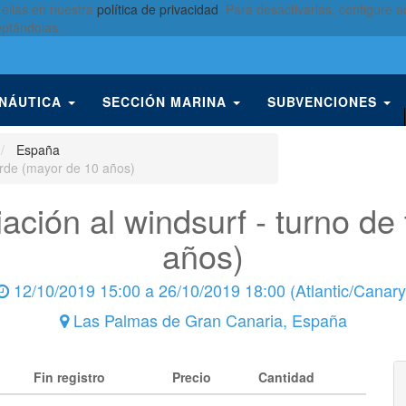
 ellas en nuestra
política de privacidad
. Para desactivarlas, configure
eptándolas.
 NÁUTICA
SECCIÓN MARINA
SUBVENCIONES
España
tarde (mayor de 10 años)
iación al windsurf - turno de
años)
12/10/2019 15:00
a
26/10/2019 18:00
(
Atlantic/Canary
Las Palmas de Gran Canaria
,
España
Fin registro
Precio
Cantidad