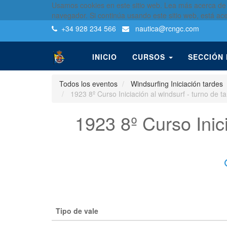
Usamos cookies en este sitio web. Lea más acerca de
navegador. Si continúa usando este sitio web, está ac
+34 928 234 566
nautica
@rcngc.com
INICIO
CURSOS
SECCIÓN
Todos los eventos
Windsurfing Iniciación tardes
1923 8º Curso Iniciación al windsurf - turno de 
1923 8º Curso Inic
Tipo de vale