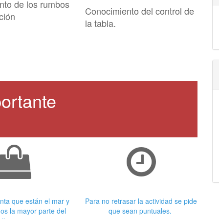
nto de los rumbos
Conocimiento del control de
ción
la tabla.
ortante
 adecuada
Puntualidad
nta que están el mar y
Para no retrasar la actividad se pide
os la mayor parte del
que sean puntuales.