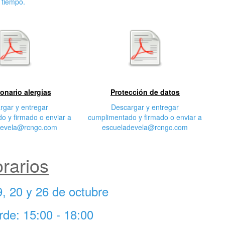
tiempo.
C
Tercera característica
onario alergias
Protección de datos
rgar y entregar
Descargar y entregar
o y firmado o enviar a
cumplimentado y firmado o enviar a
devela@rcngc.com
escueladevela@rcngc.com
rarios
9, 20 y 26 de octubre
rde: 15:00 - 18:00