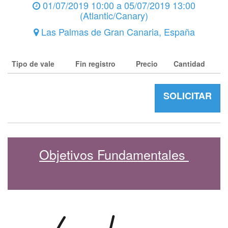
01/07/2019 10:00
a
05/07/2019 13:00
(
Atlantic/Canary
)
Las Palmas de Gran Canaria
,
España
Tipo de vale
Fin registro
Precio
Cantidad
SOLICITAR
Objetivos Fundamentales