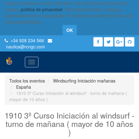
Usamos cookies en este sitio web. Lea más acerca de ellas en
nuestra
política de privacidad
. Para desactivarlas, configure
adecuadamente su navegador. Si continúa usando este sitio web,
está aceptándolas.
OK
+34 928 234 566
nautica
@rcngc.com
Activar
navegación
Todos los eventos
Windsurfing Iniciación mañanas
España
1910 3º Curso Iniciación al windsurf - turno de mañana (
mayor de 10 años )
1910 3º Curso Iniciación al windsurf -
turno de mañana ( mayor de 10 años
)