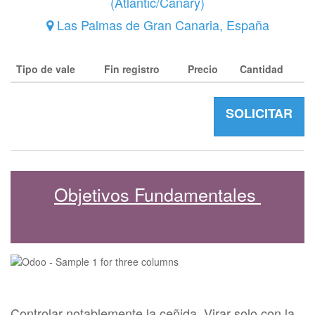
(
Atlantic/Canary
)
Las Palmas de Gran Canaria
,
España
Tipo de vale
Fin registro
Precio
Cantidad
SOLICITAR
Objetivos Fundamentales
Controlar notablemente la ceñida. Virar solo con la