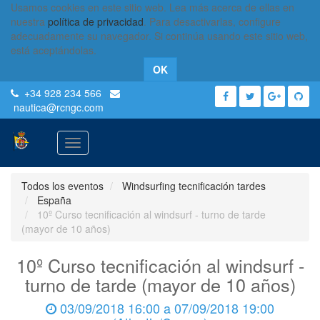
Usamos cookies en este sitio web. Lea más acerca de ellas en
nuestra
política de privacidad
. Para desactivarlas, configure
adecuadamente su navegador. Si continúa usando este sitio web,
está aceptándolas.
OK
+34 928 234 566
nautica
@rcngc.com
Activar
navegación
Todos los eventos
Windsurfing tecnificación tardes
España
10º Curso tecnificación al windsurf - turno de tarde
(mayor de 10 años)
10º Curso tecnificación al windsurf -
turno de tarde (mayor de 10 años)
03/09/2018 16:00
a
07/09/2018 19:00