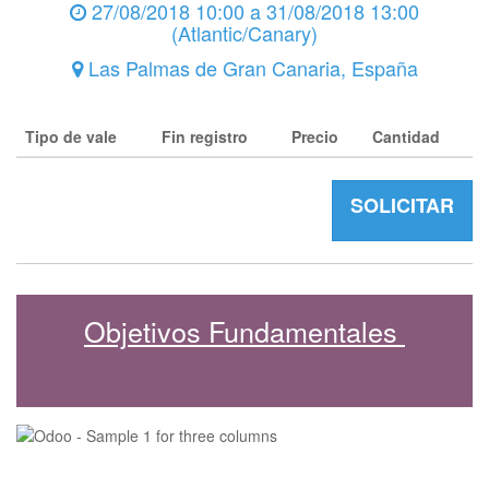
27/08/2018 10:00
a
31/08/2018 13:00
(
Atlantic/Canary
)
Las Palmas de Gran Canaria
,
España
Tipo de vale
Fin registro
Precio
Cantidad
SOLICITAR
Objetivos Fundamentales