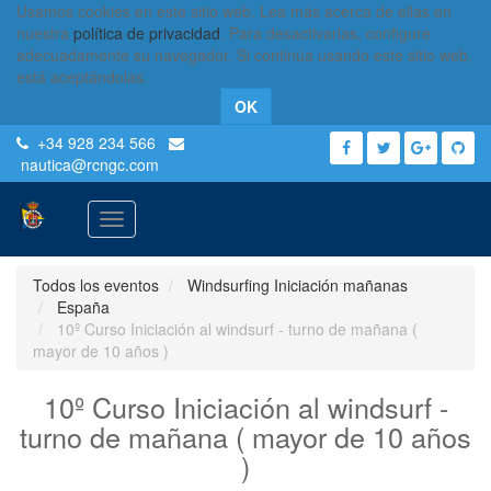
Usamos cookies en este sitio web. Lea más acerca de ellas en
nuestra
política de privacidad
. Para desactivarlas, configure
adecuadamente su navegador. Si continúa usando este sitio web,
está aceptándolas.
OK
+34 928 234 566
nautica
@rcngc.com
Activar
navegación
Todos los eventos
Windsurfing Iniciación mañanas
España
10º Curso Iniciación al windsurf - turno de mañana (
mayor de 10 años )
10º Curso Iniciación al windsurf -
turno de mañana ( mayor de 10 años
)