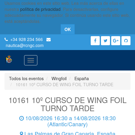
Usamos cookies en este sitio web. Lea más acerca de ellas en
nuestra
política de privacidad
. Para desactivarlas, configure
adecuadamente su navegador. Si continúa usando este sitio web,
está aceptándolas.
OK
+34 928 234 566
nautica
@rcngc.com
Activar
navegación
Todos los eventos
Wingfoil
España
10161 10º CURSO DE WING FOIL TURNO TARDE
10161 10º CURSO DE WING FOIL
TURNO TARDE
10/08/2026 16:30
a
14/08/2026 18:30
(
Atlantic/Canary
)
Las Palmas de Gran Canaria
,
España