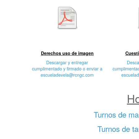
Primera
S
características
cara
Derechos uso de imagen
Cuesti
Descargar y entregar
Desca
cumplimentado y firmado o enviar a
cumplimentad
escueladevela@rcngc.com
escuela
Ho
Turnos de ma
Turnos de ta