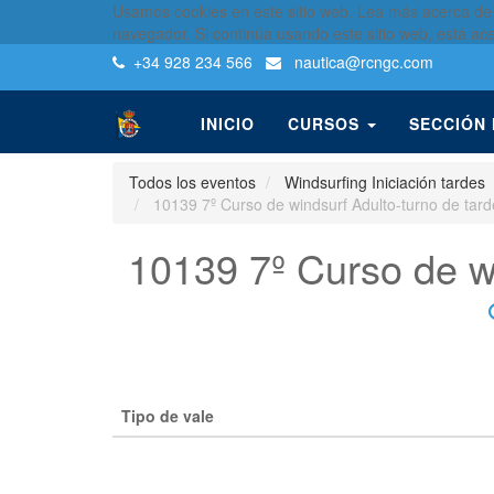
Usamos cookies en este sitio web. Lea más acerca de
navegador. Si continúa usando este sitio web, está ac
+34 928 234 566
nautica
@rcngc.com
INICIO
CURSOS
SECCIÓN
Todos los eventos
Windsurfing Iniciación tardes
10139 7º Curso de windsurf Adulto-turno de tar
10139 7º Curso de wi
Tipo de vale