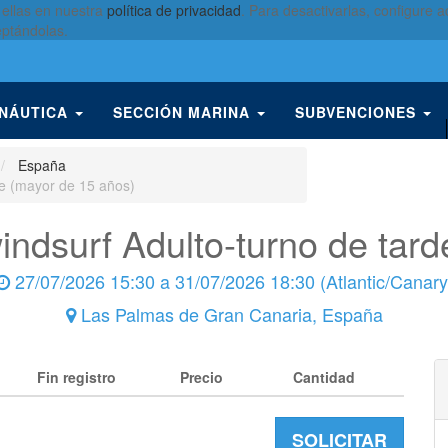
 ellas en nuestra
política de privacidad
. Para desactivarlas, configure
eptándolas.
 NÁUTICA
SECCIÓN MARINA
SUBVENCIONES
España
de (mayor de 15 años)
ndsurf Adulto-turno de tar
27/07/2026 15:30
a
31/07/2026 18:30
(
Atlantic/Canary
Las Palmas de Gran Canaria
,
España
Fin registro
Precio
Cantidad
SOLICITAR