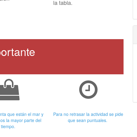
la tabla.
ortante
 adecuada
Puntualidad
nta que están el mar y
Para no retrasar la actividad se pide
os la mayor parte del
que sean puntuales.
tiempo.